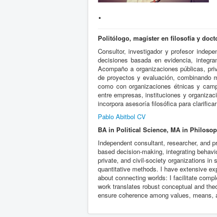
.
Politólogo, magíster en filosofía y doct
Consultor, investigador y profesor indep
decisiones basada en evidencia, integran
Acompaño a organizaciones públicas, priv
de proyectos y evaluación, combinando mé
como con organizaciones étnicas y camp
entre empresas, instituciones y organizac
incorpora asesoría filosófica para clarific
Pablo Abitbol CV
BA in Political Science, MA in Philoso
Independent consultant, researcher, and pro
based decision-making, integrating behavio
private, and civil-society organizations in
quantitative methods. I have extensive ex
about connecting worlds: I facilitate comp
work translates robust conceptual and theor
ensure coherence among values, means, a