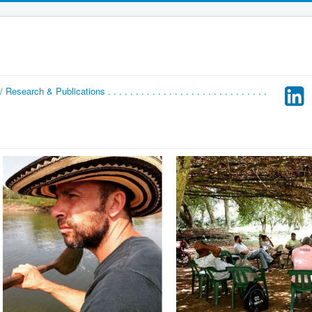
earch & Publications . . . . . . . . . . . . . . . . . . . . . . . . . . . . .