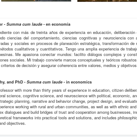
or -
Summa cum laude
- en economía
endiente con más de treinta años de experiencia en educación, deliberación 
do ciencias del comportamiento, ciencias cognitivas y neurociencia con a
adas y sociales en procesos de planeación estratégica, transformación de 
todos cualitativos y cuantitativos. Tengo una amplia experiencia de traba
esinas. Me apasiona conectar mundos: facilito diálogos complejos y const
iones sociales. Mi trabajo convierte marcos conceptuales y teóricos robustos
ar criterios de decisión y asegurar coherencia entre valores, medios y objetivos
phy, and PhD -
Summa cum laude
- in economics
fessor with more than thirty years of experience in education, citizen delibera
ral science, cognitive science, and neuroscience with political, economic, and
 strategic planning, narrative and behavior change, project design, and evalua
perience working with rural and urban communities, as well as with ethnic an
lex dialogues and build bridges of trust and cooperation among businesses, ins
etical frameworks into practical tools and solutions, and includes philosophica
nd objectives.