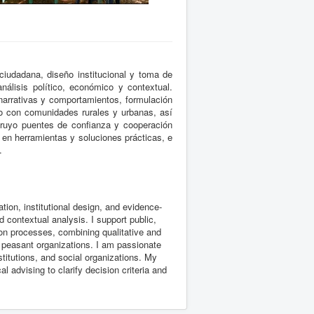
ciudadana, diseño institucional y toma de
nálisis político, económico y contextual.
narrativas y comportamientos, formulación
jo con comunidades rurales y urbanas, así
ruyo puentes de confianza y cooperación
 en herramientas y soluciones prácticas, e
.
tion, institutional design, and evidence-
 contextual analysis. I support public,
tion processes, combining qualitative and
d peasant organizations. I am passionate
titutions, and social organizations. My
l advising to clarify decision criteria and